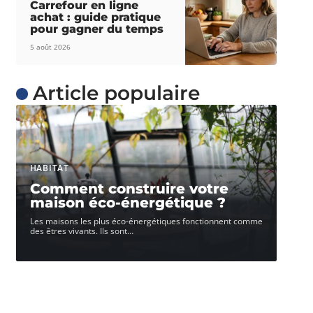
Carrefour en ligne
achat : guide pratique
pour gagner du temps
5 août 2026
Article populaire
HABITAT
Comment construire votre
maison éco-énergétique ?
Les maisons les plus éco-énergétiques fonctionnent comme
des êtres vivants. Ils sont
…