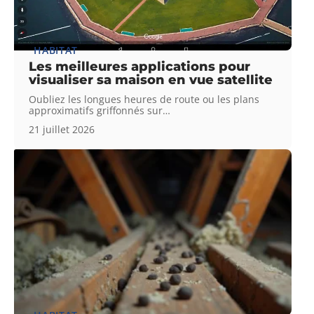
HABITAT
Les meilleures applications pour
visualiser sa maison en vue satellite
Oubliez les longues heures de route ou les plans
approximatifs griffonnés sur
…
21 juillet 2026