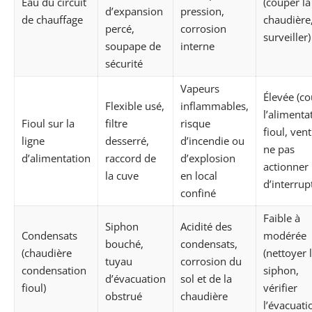
Eau du circuit
(couper la
d’expansion
pression,
de chauffage
chaudière
percé,
corrosion
surveiller)
soupape de
interne
sécurité
Vapeurs
Élevée (c
Flexible usé,
inflammables,
l’alimenta
Fioul sur la
filtre
risque
fioul, vent
ligne
desserré,
d’incendie ou
ne pas
d’alimentation
raccord de
d’explosion
actionner
la cuve
en local
d’interrup
confiné
Faible à
Siphon
Acidité des
Condensats
modérée
bouché,
condensats,
(chaudière
(nettoyer 
tuyau
corrosion du
condensation
siphon,
d’évacuation
sol et de la
fioul)
vérifier
obstrué
chaudière
l’évacuati