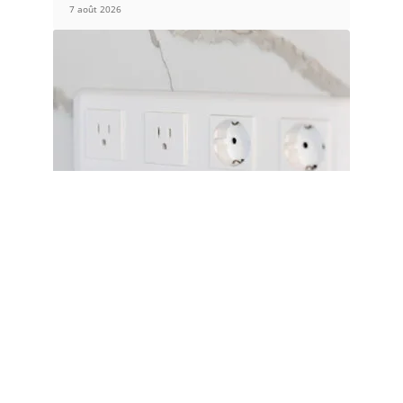
7 août 2026
ÉQUIPEMENT
Prises téléphoniques et norme NF C
15-100 : ce qui a changé depuis
septembre 2025
5 août 2026
Article populaire