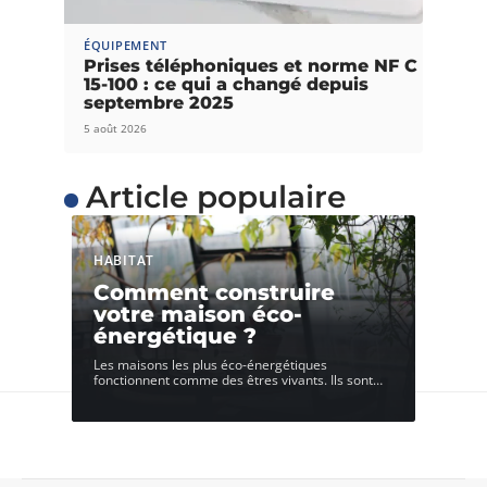
ÉQUIPEMENT
Prises téléphoniques et norme NF C
15-100 : ce qui a changé depuis
septembre 2025
5 août 2026
Article populaire
HABITAT
Comment construire
votre maison éco-
énergétique ?
Les maisons les plus éco-énergétiques
fonctionnent comme des êtres vivants. Ils sont
…