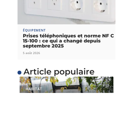
ÉQUIPEMENT
Prises téléphoniques et norme NF C
15-100 : ce qui a changé depuis
septembre 2025
5 août 2026
Article populaire
HABITAT
Comment construire
votre maison éco-
énergétique ?
Les maisons les plus éco-énergétiques
fonctionnent comme des êtres vivants. Ils sont
…