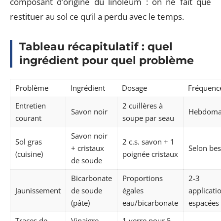
composant d’origine du linoléum : on ne fait que
restituer au sol ce qu’il a perdu avec le temps.
Tableau récapitulatif : quel
ingrédient pour quel problème
Problème
Ingrédient
Dosage
Fréquenc
Entretien
2 cuillères à
Savon noir
Hebdoma
courant
soupe par seau
Savon noir
Sol gras
2 c.s. savon + 1
+ cristaux
Selon bes
(cuisine)
poignée cristaux
de soude
Bicarbonate
Proportions
2-3
Jaunissement
de soude
égales
applicati
(pâte)
eau/bicarbonate
espacées
Traces de
Vinaigre
1 verre pour 5