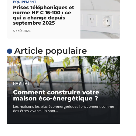
ÉQUIPEMENT
Prises téléphoniques et
norme NF C 15-100 : ce
qui a changé depuis
septembre 2025
5 août 2026
Article populaire
HABITAT
Comment construire votre
maison éco-énergétique ?
Les maisons les plus éco-énergétiques fonctionnent comme
des êtres vivants. Ils sont
…