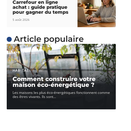
Carrefour en ligne
achat : guide pratique
pour gagner du temps
5 août 2026
Article populaire
HABITAT
Comment construire votre
maison éco-énergétique ?
Les maisons les plus éco-énergétiques fonctionnent comme
des êtres vivants. Ils sont
…